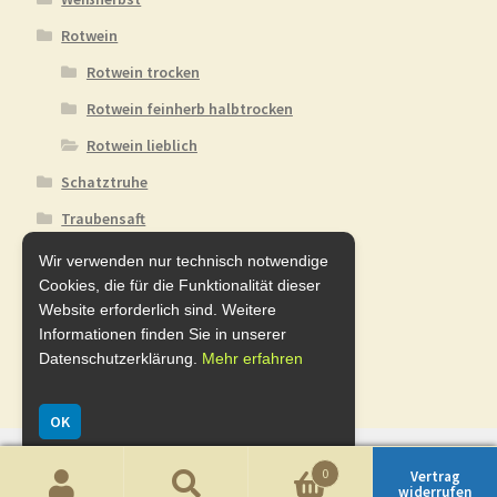
Rotwein
Rotwein trocken
Rotwein feinherb halbtrocken
Rotwein lieblich
Schatztruhe
Traubensaft
Winzersekt
Wir verwenden nur technisch notwendige
Cookies, die für die Funktionalität dieser
Perlwein
Website erforderlich sind. Weitere
Spirituosen
Informationen finden Sie in unserer
Datenschutzerklärung.
Mehr erfahren
Essig u. Gelee
Glühwein
OK
0
Vertrag
widerrufen