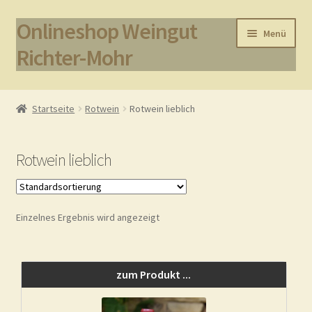
Onlineshop Weingut
Zur
Zum
Menü
Navigation
Inhalt
Richter-Mohr
springen
springen
Start
Startseite
Rotwein
Rotwein lieblich
AGB / Impressum
Rotwein lieblich
Datenschutz
Kasse
Einzelnes Ergebnis wird angezeigt
Lieferung und Zahlung
Mein Benutzerkonto
zum Produkt ...
OS-Plattform