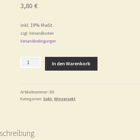
3,80
€
inkl. 19% MwSt.
zzgl. Versandkosten
Versandbedingungen
Nr.
In den Warenkorb
80Piccolo,
Dornfelder
Rotsekt
trocken
Artikelnummer:
80
Kategorien:
Sekt
,
Winzersekt
Menge
schreibung