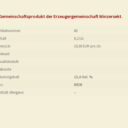
 Gemeinschaftsprodukt der Erzeugergemeinschaft Winzersekt.
rtikelnummer:
80
nhalt
0,2 Ltr.
reis/Ltr.
19,00 EUR pro Ltr.
einart:
ualitätsstufe
ebsorte
lkoholgehalt
13,0 Vol. %
io:
NEIN
nthält Allergene:
–