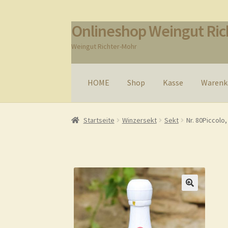
Onlineshop Weingut Ric
Zur
Zum
Navigation
Inhalt
Weingut Richter-Mohr
springen
springen
HOME
Shop
Kasse
Warenk
Start
AGB / Impressum
Datenschutz
Kasse
Li
Startseite
Winzersekt
Sekt
Nr. 80Piccolo