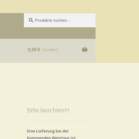
Suche
Suchen
nach:
0,00
€
0 Artikel
rb
Bitte beachten!!!
Eine Lieferung bei der
kommenden Weintour ist