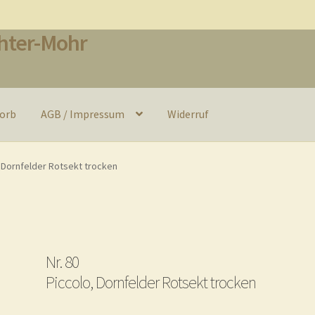
hter-Mohr
orb
AGB / Impressum
Widerruf
eferung und Zahlung
Mein Benutzerkonto
OS-Plattform
Warenko
, Dornfelder Rotsekt trocken
Nr. 80
Piccolo, Dornfelder Rotsekt trocken