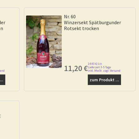
Nr. 60
der
Winzersekt Spätburgunder
en
Rotsekt trocken
14.93 €/Ltr.
11,20
€
Lieferzeit 3-5 Tage
sand
inkl. MwSt. zzgl. Versand
..
zum Produkt ...
t