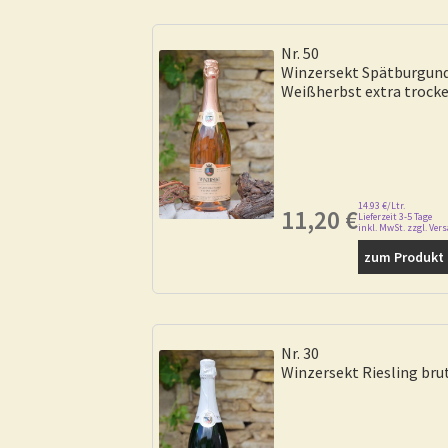
Nr. 50
Winzersekt Spätburgun
Weißherbst extra trock
14.93 €/Ltr.
11,20
€
Lieferzeit 3-5 Tage
inkl. MwSt. zzgl. Ver
zum Produkt .
Nr. 30
Winzersekt Riesling bru