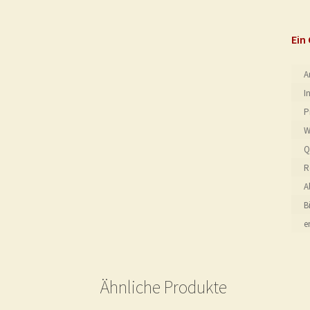
Ein
A
I
P
W
Q
R
A
B
e
Ähnliche Produkte