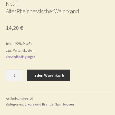
Nr. 21
Alter Rheinhessischer Weinbrand
14,20
€
inkl. 19% MwSt.
zzgl. Versandkosten
Versandbedingungen
Nr.
In den Warenkorb
21Alter
Rheinhessischer
Weinbrand
Menge
Artikelnummer:
21
Kategorien:
Liköre und Brände
,
Spirituosen